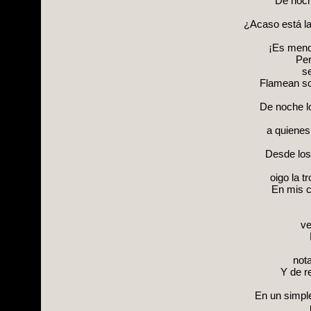
De noch
¿Acaso está la
¡Es menos
Per
se
Flamean so
De noche l
a quienes
Desde los
oigo la t
En mis ca
ve
not
Y de r
En un simple