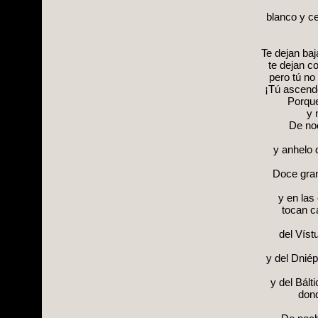
blanco y ce
Te dejan baj
te dejan c
pero tú no 
¡Tú ascende
Porque
y 
De noc
y anhelo 
Doce gran
y en las
tocan cá
del Vístu
y del Dnié
y del Bált
dond