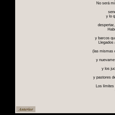
No será mi
senc
y lo 
despertar,
Habr
y barcos qu
Llegados 
(las mismas q
y nuevament
y los j
y pastores d
Los límites