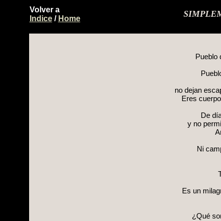
Volver a
SIMPLE
Indice
/
Home
Pueblo d
Pueblo
no dejan escap
Eres cuerpo
De día
y no permi
A
Ni camp
T
Es un milag
¿Qué son